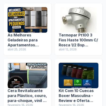
As Melhores
Termopar Pt100 3
Geladeiras para
Fios Haste 100mm C/
Apartamentos
Rosca 1/2 Bsp
Pequenos em
abril 25, 2026
Cabeçote: Tudo
abril 12, 2026
2025/2026
Sobre Esse Sensor
de Temperatura
Cera Revitalizante
Kit Com 10 Cuecas
para Plástico, couro,
Boxer Masculina -
para-choque, vinil +
Review e Oferta
Espuma de
fevereiro 16, 2026
Exclusiva na Shopee
fevereiro 16, 2026