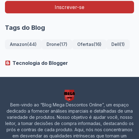
Tags do Blog
Amazon
(44)
Drone
(17)
Ofertas
(16)
Dell
(1)
Tecnologia do Blogger
Bem-vindo ao “Blog Mega Descontos Online”, um espaço
dedicado a fornecer análises imparciais e detalhadas de uma
variedade de produtos. Nosso objetivo é ajudar você, nosso
leitor, a tomar decisões de compra informadas, destacando os
prós e contras de cada produto. Aqui, nós nos concentramos
em desvendar as qualidades intrínsecas que tornam um