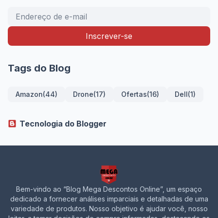
Tags do Blog
Amazon
(44)
Drone
(17)
Ofertas
(16)
Dell
(1)
Tecnologia do Blogger
Bem-vindo ao “Blog Mega Descontos Online”, um espaço
dedicado a fornecer análises imparciais e detalhadas de uma
variedade de produtos. Nosso objetivo é ajudar você, nosso