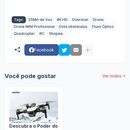
Tags:
25Min de Voo
8K HD
Dobrável
Drone
Drone MINI Profissional
Evita obstáculos
Fluxo Óptico
Quadcopter
RC
Shopee.
Facebook
Você pode gostar
Ver todos
Descubra o Poder do