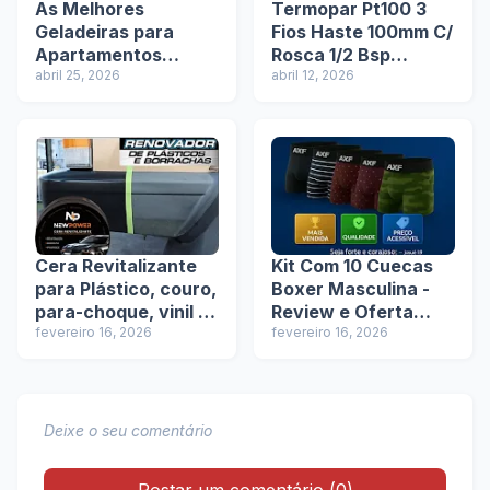
As Melhores
Termopar Pt100 3
Geladeiras para
Fios Haste 100mm C/
Apartamentos
Rosca 1/2 Bsp
Pequenos em
abril 25, 2026
Cabeçote: Tudo
abril 12, 2026
2025/2026
Sobre Esse Sensor
de Temperatura
Cera Revitalizante
Kit Com 10 Cuecas
para Plástico, couro,
Boxer Masculina -
para-choque, vinil +
Review e Oferta
Espuma de
fevereiro 16, 2026
Exclusiva na Shopee
fevereiro 16, 2026
Aplicação Envio
rápido - Review e
Oferta Exclusiva na
Shopee
Deixe o seu comentário