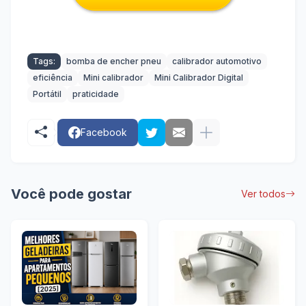
Tags:
bomba de encher pneu
calibrador automotivo
eficiência
Mini calibrador
Mini Calibrador Digital
Portátil
praticidade
Facebook
Você pode gostar
Ver todos