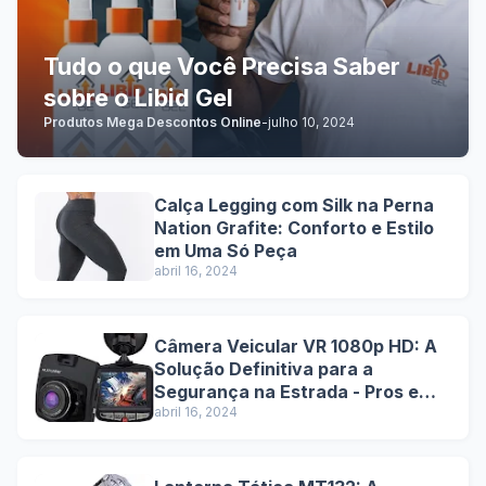
Tudo o que Você Precisa Saber
sobre o Libid Gel
Produtos Mega Descontos Online
-
julho 10, 2024
Calça Legging com Silk na Perna
Nation Grafite: Conforto e Estilo
em Uma Só Peça
abril 16, 2024
Câmera Veicular VR 1080p HD: A
Solução Definitiva para a
Segurança na Estrada - Pros e
Contras
abril 16, 2024