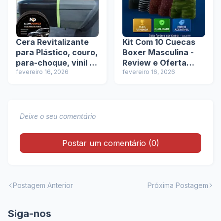
Cera Revitalizante
Kit Com 10 Cuecas
para Plástico, couro,
Boxer Masculina -
para-choque, vinil +
Review e Oferta
Espuma de
fevereiro 16, 2026
Exclusiva na Shopee
fevereiro 16, 2026
Aplicação Envio
rápido - Review e
Oferta Exclusiva na
Shopee
Deixe o seu comentário
Postar um comentário (0)
Postagem Anterior
Próxima Postagem
Siga-nos