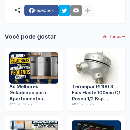
Facebook
Você pode gostar
Ver todos
As Melhores
Termopar Pt100 3
Geladeiras para
Fios Haste 100mm C/
Apartamentos
Rosca 1/2 Bsp
Pequenos em
abril 25, 2026
Cabeçote: Tudo
abril 12, 2026
2025/2026
Sobre Esse Sensor
de Temperatura