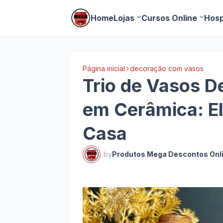
Home
Lojas
Cursos Online
Hosp
Página inicial
decoração com vasos
Trio de Vasos D
em Cerâmica: El
Casa
by
Produtos Mega Descontos Onl