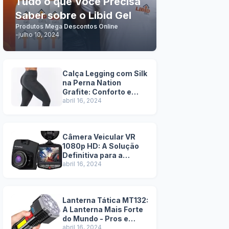
Tudo o que Você Precisa
Saber sobre o Libid Gel
Produtos Mega Descontos Online
-
julho 10, 2024
Calça Legging com Silk
na Perna Nation
Grafite: Conforto e
Estilo em Uma Só Peça
abril 16, 2024
Câmera Veicular VR
1080p HD: A Solução
Definitiva para a
Segurança na Estrada
abril 16, 2024
- Pros e Contras
Lanterna Tática MT132:
A Lanterna Mais Forte
do Mundo - Pros e
Contras
abril 16, 2024