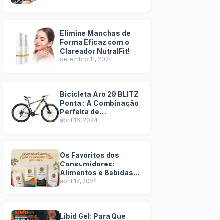
Elimine Manchas de
Forma Eficaz com o
Clareador NutralFit!
setembro 11, 2024
Bicicleta Aro 29 BLITZ
Pontal: A Combinação
Perfeita de
Durabilidade e Estilo -
abril 16, 2024
Pros e Contras
Os Favoritos dos
Consumidores:
Alimentos e Bebidas
Mais Vendidos na
abril 17, 2024
Amazon!
Libid Gel: Para Que