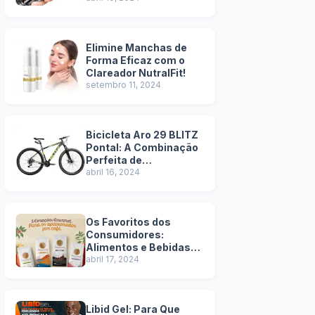
Elimine Manchas de
Forma Eficaz com o
Clareador NutralFit!
setembro 11, 2024
Bicicleta Aro 29 BLITZ
Pontal: A Combinação
Perfeita de
Durabilidade e Estilo -
abril 16, 2024
Pros e Contras
Os Favoritos dos
Consumidores:
Alimentos e Bebidas
Mais Vendidos na
abril 17, 2024
Amazon!
Libid Gel: Para Que