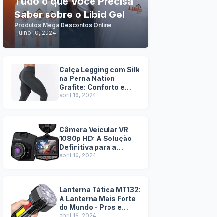
Tudo o que Você Precisa
Saber sobre o Libid Gel
Produtos Mega Descontos Online
-
julho 10, 2024
Calça Legging com Silk
na Perna Nation
Grafite: Conforto e
Estilo em Uma Só Peça
abril 16, 2024
Câmera Veicular VR
1080p HD: A Solução
Definitiva para a
Segurança na Estrada
abril 16, 2024
- Pros e Contras
Lanterna Tática MT132:
A Lanterna Mais Forte
do Mundo - Pros e
Contras
abril 16, 2024