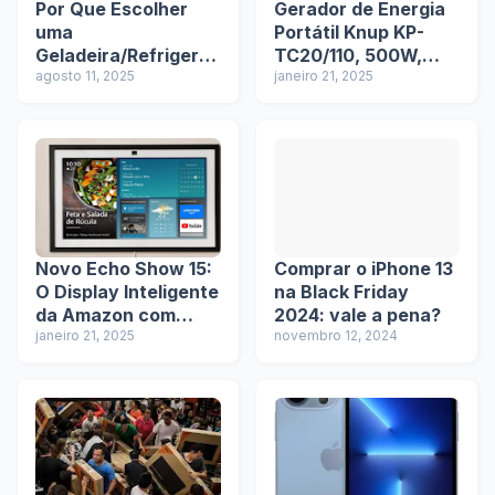
Por Que Escolher
Gerador de Energia
uma
Portátil Knup KP-
Geladeira/Refrigerad
TC20/110, 500W,
or Frost Free para
agosto 11, 2025
Recarregável, USB,
janeiro 21, 2025
Transformar Sua
110V
Rotina na Cozinha
Novo Echo Show 15:
Comprar o iPhone 13
O Display Inteligente
na Black Friday
da Amazon com
2024: vale a pena?
Melhorias de Áudio e
janeiro 21, 2025
novembro 12, 2024
Fotografia