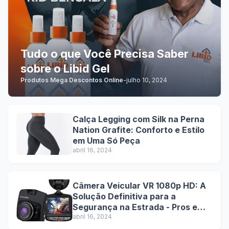
Tudo o que Você Precisa Saber
sobre o Libid Gel
Produtos Mega Descontos Online
-
julho 10, 2024
Calça Legging com Silk na Perna
Nation Grafite: Conforto e Estilo
em Uma Só Peça
abril 16, 2024
Câmera Veicular VR 1080p HD: A
Solução Definitiva para a
Segurança na Estrada - Pros e
Contras
abril 16, 2024