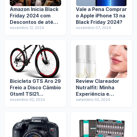
Amazon Inicia Black
Vale a Pena Comprar
Friday 2024 com
o Apple iPhone 13 na
Descontos de até
Black Friday 2024?
50%! Confira as
novembro 12, 2024
novembro 07, 2024
Melhores Ofertas
Bicicleta GTS Aro 29
Review Clareador
Freio a Disco Câmbio
Nutralfit: Minha
Gtsm1 TSI21
Experiência e
Marchas com
novembro 02, 2024
Avaliação Completa
setembro 02, 2024
Amortecedor