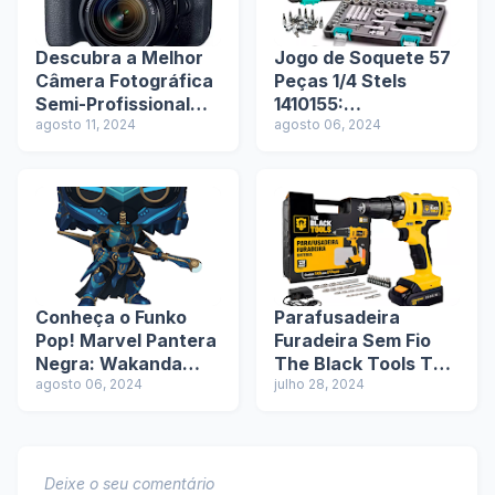
Descubra a Melhor
Jogo de Soquete 57
Câmera Fotográfica
Peças 1/4 Stels
Semi-Profissional
1410155:
para Você
agosto 11, 2024
Versatilidade e
agosto 06, 2024
Qualidade em um
Único Kit
Conheça o Funko
Parafusadeira
Pop! Marvel Pantera
Furadeira Sem Fio
Negra: Wakanda
The Black Tools TB-
Para Sempre -
agosto 06, 2024
12E: Versatilidade e
julho 28, 2024
Okoye (Anjo Da
Potência em Suas
Meia-Noite)
Mãos
Deixe o seu comentário