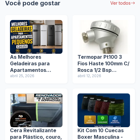
Você pode gostar
Ver todos
As Melhores
Termopar Pt100 3
Geladeiras para
Fios Haste 100mm C/
Apartamentos
Rosca 1/2 Bsp
Pequenos em
abril 25, 2026
Cabeçote: Tudo
abril 12, 2026
2025/2026
Sobre Esse Sensor
de Temperatura
Cera Revitalizante
Kit Com 10 Cuecas
para Plástico, couro,
Boxer Masculina -