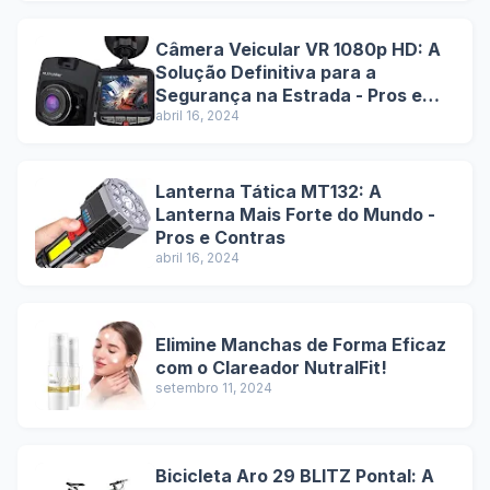
Câmera Veicular VR 1080p HD: A
Solução Definitiva para a
Segurança na Estrada - Pros e
Contras
abril 16, 2024
Lanterna Tática MT132: A
Lanterna Mais Forte do Mundo -
Pros e Contras
abril 16, 2024
Elimine Manchas de Forma Eficaz
com o Clareador NutralFit!
setembro 11, 2024
Bicicleta Aro 29 BLITZ Pontal: A