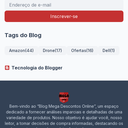
Tags do Blog
Amazon
(44)
Drone
(17)
Ofertas
(16)
Dell
(1)
Tecnologia do Blogger
Bem-vindo ao “Blog Mega Descontos Online”, um espaço
dedicado a fornecer análises imparciais e detalhadas de uma
variedade de produtos. Nosso objetivo é ajudar você, nosso
leitor, a tomar decisões de compra informadas, destacando os