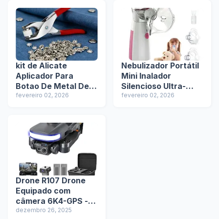
Review e Oferta
Oferta Exclusiva na
Exclusiva na Shopee
Shopee
kit de Alicate
Nebulizador Portátil
Aplicador Para
Mini Inalador
Botao De Metal De
Silencioso Ultra-
Pressao Roupa Bebe
fevereiro 02, 2026
sônico Automático
fevereiro 02, 2026
C/ 150 botões de
para Adultos e
roupas - Review e
Crianças - Review e
Oferta Exclusiva na
Oferta Exclusiva na
Shopee
Shopee
Drone R107 Drone
Equipado com
câmera 6K4-GPS -
Review e Oferta
dezembro 26, 2025