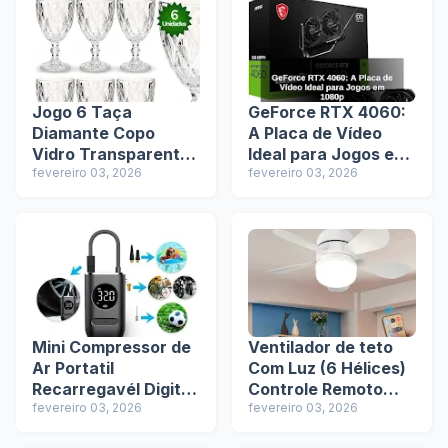
Shopee
Jogo 6 Taça
GeForce RTX 4060:
Diamante Copo
A Placa de Vídeo
Vidro Transparente
Ideal para Jogos em
Bico De Jaca 330ml
fevereiro 03, 2026
1080p
fevereiro 03, 2026
- Review e Oferta
Exclusiva na Shopee
Mini Compressor de
Ventilador de teto
Ar Portatil
Com Luz (6 Hélices)
Recarregavél Digital
Controle Remoto
USB Calibrador Pneu
fevereiro 03, 2026
Bivolt LED 110V-
fevereiro 03, 2026
Envio Imediato -
220V - Review e