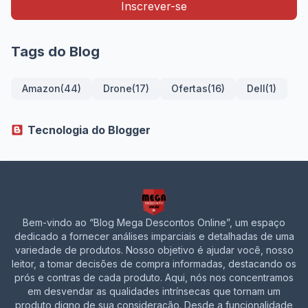
Tags do Blog
Amazon
(44)
Drone
(17)
Ofertas
(16)
Dell
(1)
Tecnologia do Blogger
Bem-vindo ao “Blog Mega Descontos Online”, um espaço
dedicado a fornecer análises imparciais e detalhadas de uma
variedade de produtos. Nosso objetivo é ajudar você, nosso
leitor, a tomar decisões de compra informadas, destacando os
prós e contras de cada produto. Aqui, nós nos concentramos
em desvendar as qualidades intrínsecas que tornam um
produto digno de sua consideração. Desde a funcionalidade