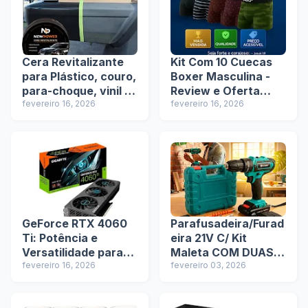
Cera Revitalizante
Kit Com 10 Cuecas
para Plástico, couro,
Boxer Masculina -
para-choque, vinil +
Review e Oferta
Espuma de
fevereiro 16, 2026
Exclusiva na Shopee
fevereiro 16, 2026
Aplicação Envio
rápido - Review e
Oferta Exclusiva na
Shopee
GeForce RTX 4060
Parafusadeira/Furad
Ti: Potência e
eira 21V C/ Kit
Versatilidade para
Maleta COM DUAS
Jogadores
fevereiro 16, 2026
BATERIAS Kit de
fevereiro 03, 2026
Exigentes
28pcs - Review e
Oferta Exclusiva na