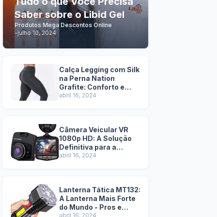
Tudo o que Você Precisa
Saber sobre o Libid Gel
Produtos Mega Descontos Online
-
julho 10, 2024
Calça Legging com Silk
na Perna Nation
Grafite: Conforto e
Estilo em Uma Só Peça
abril 16, 2024
Câmera Veicular VR
1080p HD: A Solução
Definitiva para a
Segurança na Estrada
abril 16, 2024
- Pros e Contras
Lanterna Tática MT132:
A Lanterna Mais Forte
do Mundo - Pros e
Contras
abril 16, 2024