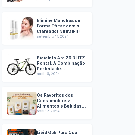
Elimine Manchas de
Forma Eficaz com o
Clareador NutralFit!
setembro 11, 2024
Bicicleta Aro 29 BLITZ
Pontal: A Combinação
Perfeita de
Durabilidade e Estilo -
abril 16, 2024
Pros e Contras
Os Favoritos dos
Consumidores:
Alimentos e Bebidas
Mais Vendidos na
abril 17, 2024
Amazon!
Libid Gel: Para Que