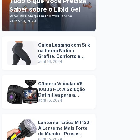
Tudo o que Você Precisa
Saber sobre o Libid Gel
Produtos Mega Descontos Online
-
julho 10, 2024
Calça Legging com Silk
na Perna Nation
Grafite: Conforto e
Estilo em Uma Só Peça
abril 16, 2024
Câmera Veicular VR
1080p HD: A Solução
Definitiva para a
Segurança na Estrada
abril 16, 2024
- Pros e Contras
Lanterna Tática MT132:
A Lanterna Mais Forte
do Mundo - Pros e
Contras
abril 16, 2024