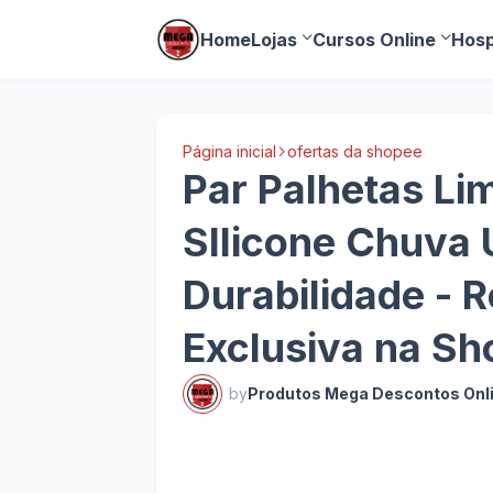
Home
Lojas
Cursos Online
Hosp
Página inicial
ofertas da shopee
Par Palhetas Li
SIlicone Chuva 
Durabilidade - 
Exclusiva na S
by
Produtos Mega Descontos Onl