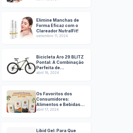
Elimine Manchas de
Forma Eficaz com o
Clareador NutralFit!
setembro 11, 2024
Bicicleta Aro 29 BLITZ
Pontal: A Combinação
Perfeita de
Durabilidade e Estilo -
abril 16, 2024
Pros e Contras
Os Favoritos dos
Consumidores:
Alimentos e Bebidas
Mais Vendidos na
abril 17, 2024
Amazon!
Libid Gel: Para Que