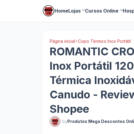
Home
Lojas
Cursos Online
Hosp
Página inicial
Copo Térmico Inox Portátil
ROMANTIC CRO
Inox Portátil 12
Térmica Inoxid
Canudo - Review
Shopee
by
Produtos Mega Descontos Onl