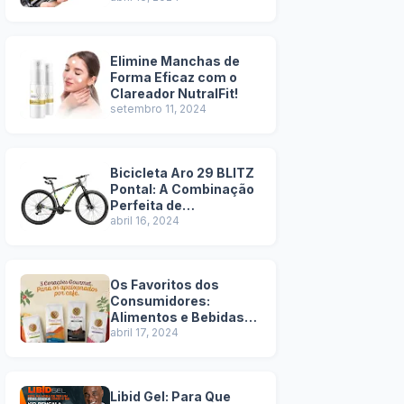
Elimine Manchas de
Forma Eficaz com o
Clareador NutralFit!
setembro 11, 2024
Bicicleta Aro 29 BLITZ
Pontal: A Combinação
Perfeita de
Durabilidade e Estilo -
abril 16, 2024
Pros e Contras
Os Favoritos dos
Consumidores:
Alimentos e Bebidas
Mais Vendidos na
abril 17, 2024
Amazon!
Libid Gel: Para Que