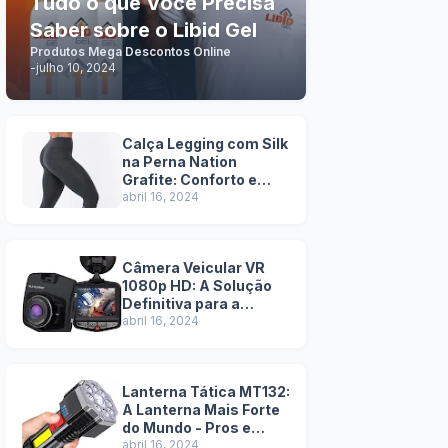
Tudo o que Você Precisa
Saber sobre o Libid Gel
Produtos Mega Descontos Online
-
julho 10, 2024
Calça Legging com Silk
na Perna Nation
Grafite: Conforto e
Estilo em Uma Só Peça
abril 16, 2024
Câmera Veicular VR
1080p HD: A Solução
Definitiva para a
Segurança na Estrada
abril 16, 2024
- Pros e Contras
Lanterna Tática MT132:
A Lanterna Mais Forte
do Mundo - Pros e
Contras
abril 16, 2024